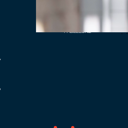
I EDICIÓN / 19-02-26
HUB ADUIVISUAL
CUARTEL DE ARTILLERIA
PABELLÓN2
y
o