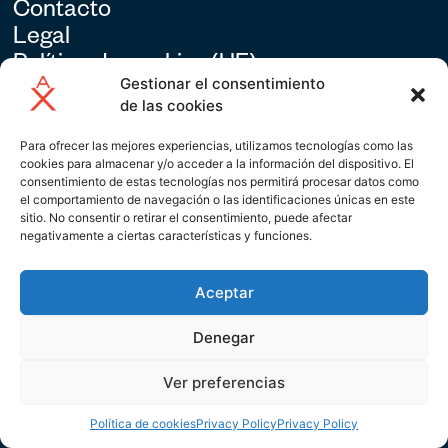
Contacto
Legal
Política de cookies (UE)
Gestionar el consentimiento
de las cookies
Dirección y Producción
Para ofrecer las mejores experiencias, utilizamos tecnologías como las
GRITO SILENCIO
cookies para almacenar y/o acceder a la información del dispositivo. El
consentimiento de estas tecnologías nos permitirá procesar datos como
el comportamiento de navegación o las identificaciones únicas en este
premiosalfonsox@gritosilencio.com
sitio. No consentir o retirar el consentimiento, puede afectar
negativamente a ciertas características y funciones.
Aceptar
Denegar
Ver preferencias
Política de cookies
Privacy Policy
Privacy Policy