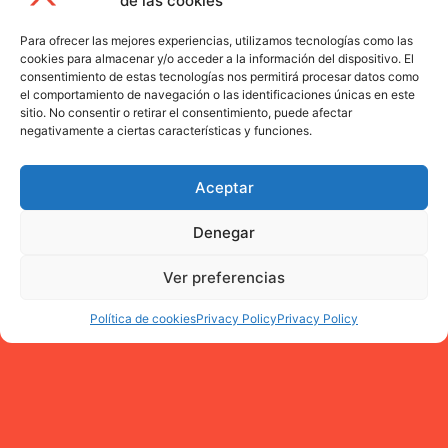
de las cookies
Para ofrecer las mejores experiencias, utilizamos tecnologías como las
cookies para almacenar y/o acceder a la información del dispositivo. El
consentimiento de estas tecnologías nos permitirá procesar datos como
el comportamiento de navegación o las identificaciones únicas en este
sitio. No consentir o retirar el consentimiento, puede afectar
negativamente a ciertas características y funciones.
Aceptar
Denegar
Ver preferencias
Política de cookies
Privacy Policy
Privacy Policy
Licenciada en Filosofía y Letras (Historia).
Premio extraordinario de doctorado en
Filosofía y Ciencias de la Educación.
Pedagogía. Profesora titular de la Universidad